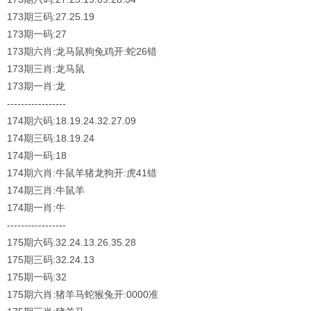
173期三码:
27.25.19
173期一码:27
173期六肖:龙马鼠狗兔鸡开:蛇26错
173期三肖:龙马鼠
173期一肖:龙
-----------------
174期六码:18.19.24.32.27.09
174期三码:
18.19.24
174期一码:18
174期六肖:牛鼠羊猪龙狗开:虎41错
174期三肖:牛鼠羊
174期一肖:牛
-----------------
175期六码:32.24.13.26.35.28
175期三码:
32.24.13
175期一码:32
175期六肖:猪羊马蛇猴兔开:0000准