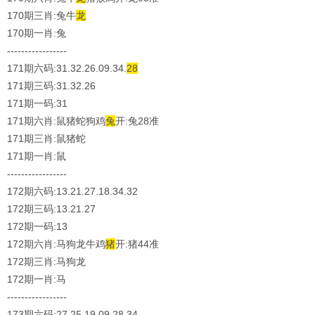
170
期三肖:兔牛
龙
170
期一肖:兔
-----------------
171期六码:31.32.26.09.34.
28
171期三码:
31.32.26
171期一码:31
171期六肖:鼠猪蛇狗鸡
兔
开:兔28准
171期三肖:鼠猪蛇
171期一肖:鼠
-----------------
172期六码:13.21.27.18.34.32
172期三码:
13.21.27
172期一码:13
172期六肖:马狗龙牛鸡
猪
开:猪44准
172期三肖:马狗龙
172期一肖:马
-----------------
173期六码:27.25.19.09.28.34