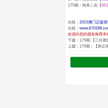
175期：绝杀二合【
06
出处：
2023澳门正版
出处：
www.670288.co
欢迎向您的朋友推荐本
下篇：175期:【三分
上篇：175期：【风尘