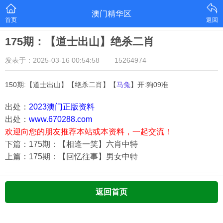
澳门精华区
首页
返回
175期：【道士出山】绝杀二肖
发表于：2025-03-16 00:54:58
15264974
150期:【道士出山】【绝杀二肖】【
马兔
】开:狗09准
出处：
2023澳门正版资料
出处：
www.670288.com
欢迎向您的朋友推荐本站或本资料，一起交流！
下篇：175期：【相逢一笑】六肖中特
上篇：175期：【回忆往事】男女中特
返回首页