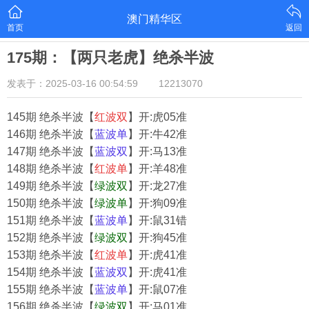
澳门精华区
首页
返回
175期：【两只老虎】绝杀半波
发表于：2025-03-16 00:54:59
12213070
145期 绝杀半波【
红波双
】开:虎05准
146期 绝杀半波【
蓝波单
】开:牛42准
147期 绝杀半波【
蓝波双
】开:马13准
148期 绝杀半波【
红波单
】开:羊48准
149期 绝杀半波【
绿波双
】开:龙27准
150期 绝杀半波【
绿波单
】开:狗09准
151期 绝杀半波【
蓝波单
】开:鼠31错
152期 绝杀半波【
绿波双
】开:狗45准
153期 绝杀半波【
红波单
】开:虎41准
154期 绝杀半波【
蓝波双
】开:虎41准
155期 绝杀半波【
蓝波单
】开:鼠07准
156期 绝杀半波【
绿波双
】开:马01准