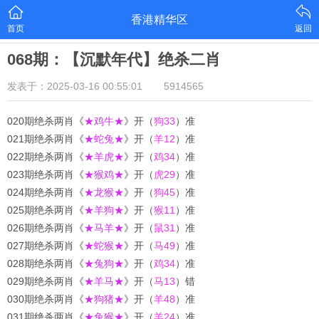
香港精华区
首页
返回
068期：【沉默年代】绝杀二肖
发表于：2025-03-16 00:55:01
5914565
020期绝杀两肖《
★鸡牛★
》开（
狗33
）准
021期绝杀两肖《
★蛇兔★
》开（
羊12
）准
022期绝杀两肖《
★羊虎★
》开（
鸡34
）准
023期绝杀两肖《
★猴鸡★
》开（
虎29
）准
024期绝杀两肖《
★龙猴★
》开（
狗45
）准
025期绝杀两肖《
★羊狗★
》开（
猴11
）准
026期绝杀两肖《
★马羊★
》开（
鼠31
）准
027期绝杀两肖《
★蛇猴★
》开（
马49
）准
028期绝杀两肖《
★兔狗★
》开（
鸡34
）准
029期绝杀两肖《
★羊马★
》开（
马13
）错
030期绝杀两肖《
★狗猪★
》开（
羊48
）准
031期绝杀两肖《
★兔猴★
》开（
羊24
）准