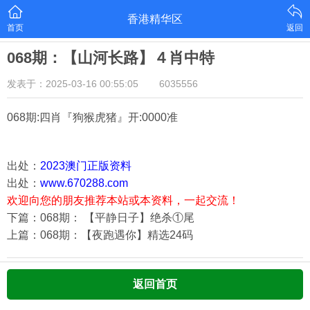
香港精华区
首页
返回
068期：【山河长路】４肖中特
发表于：2025-03-16 00:55:05
6035556
068期:四肖『狗猴虎猪
』开:0000准
出处：
2023澳门正版资料
出处：
www.670288.com
欢迎向您的朋友推荐本站或本资料，一起交流！
下篇：068期： 【平静日子】绝杀①尾
上篇：068期：【夜跑遇你】精选24码
返回首页