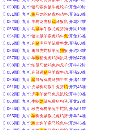
〖050期〗九肖:
猪马猴狗鼠牛虎蛇羊
:开兔40错
〖051期〗九肖:
兔
马龙蛇猪虎狗鸡牛
:开兔28准
〖052期〗九肖:
羊狗龙虎猪
鸡
马猴鼠
:开鸡22准
〖053期〗九肖:
马
鼠
羊牛猴龙虎猪狗
:开鼠19准
〖054期〗九肖:
猪龙鼠羊猴虎鸡牛
兔
:开兔16准
〖055期〗九肖:
狗
猪
虎马羊鼠猴牛龙
:开猪08准
〖056期〗九肖:
鸡鼠虎蛇猪羊兔
狗
猴
:开狗33准
〖057期〗九肖:
羊
猴
猪兔虎鸡狗鼠马
:开猴47准
〖058期〗九肖:
蛇鼠马猪鸡兔狗龙羊
:开牛42错
〖059期〗九肖:
狗鼠猴
猪
马羊虎牛鸡
:开猪20准
〖060期〗九肖:
猪
鼠兔鸡虎马狗牛羊
:开猪44准
〖061期〗九肖:
虎鼠狗马猴牛兔猪
鸡
:开鸡46准
〖062期〗九肖:
虎
牛
羊猪马兔龙鼠蛇
:开牛30准
〖063期〗九肖:
牛蛇
龙
鼠兔猴猪狗马
:开龙27准
〖064期〗九肖:
猴虎鸡狗羊兔牛蛇鼠
:开马01错
〖065期〗九肖:
羊
狗兔鼠猴龙虎鸡猪
:开羊24准
〖066期〗九肖:
鸡
龙狗羊猴马蛇兔牛
:开鸡46准