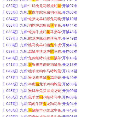
〖032期〗九肖:
牛鸡兔龙马猴虎蛇
鼠
:开鼠07准
〖033期〗九肖:
龙
虎羊蛇兔猪狗鸡鼠
:开龙03准
〖034期〗九肖:
蛇猪龙羊鸡猴兔马狗
:开鼠19错
〖035期〗九肖:
狗蛇虎鸡猴鼠
猪
羊兔
:开猪44准
〖036期〗九肖:
蛇狗牛虎鸡
鼠
马猪羊
:开鼠43准
〖037期〗九肖:
蛇龙虎鼠鸡狗猪兔羊
:开马49错
〖038期〗九肖:
猴马狗羊鸡猪
兔
牛虎
:开兔40准
〖039期〗九肖:
鸡鼠羊猪龙虎
蛇
马狗
:开蛇02准
〖040期〗九肖:
兔狗蛇猪鸡龙
牛
鼠羊
:开牛18准
〖041期〗九肖:
龙
猴鸡羊虎蛇狗鼠兔
:开龙15准
〖042期〗九肖:
猴羊龙狗牛马猪蛇鼠
:开鸡34错
〖043期〗九肖:
猴龙狗羊鼠
兔
鸡马蛇
:开兔40准
〖044期〗九肖:
牛虎
猪
龙羊鸡狗蛇鼠
:开猪08准
〖045期〗九肖:
猴鸡羊兔猪鼠虎龙蛇
:开狗09错
〖046期〗九肖:
鼠羊龙
狗
鸡蛇猪马牛
:开狗09准
〖047期〗九肖:
鸡虎牛猪
兔
龙狗马羊
:开兔04准
〖048期〗九肖:
马
鼠蛇羊鸡龙虎牛兔
:开马49准
〖049期〗九肖:
鸡猴蛇虎狗鼠羊牛兔
:开猪08错