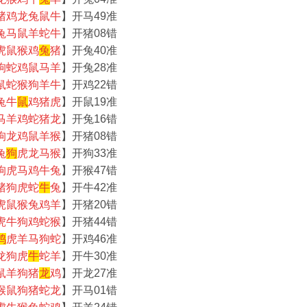
猪鸡龙兔鼠牛
】开马49准
兔马鼠羊蛇牛
】开猪08错
虎鼠猴鸡
兔
猪
】开兔40准
狗蛇鸡鼠马羊
】开兔28准
鼠蛇猴狗羊牛
】开鸡22错
兔牛
鼠
鸡猪虎
】开鼠19准
马羊鸡蛇猪龙
】开兔16错
狗龙鸡鼠羊猴
】开猪08错
兔
狗
虎龙马猴
】开狗33准
狗虎马鸡牛兔
】开猴47错
猪狗虎蛇
牛
兔
】开牛42准
虎鼠猴兔鸡羊
】开猪20错
虎牛狗鸡蛇猴
】开猪44错
鸡
虎羊马狗蛇
】开鸡46准
龙狗虎
牛
蛇羊
】开牛30准
鼠羊狗猪
龙
鸡
】开龙27准
猴鼠狗猪蛇龙
】开马01错