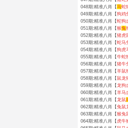
048期:精准八肖【
马
蛇
049期:精准八肖【
狗鸡
050期:精准八肖【
蛇狗
051期:精准八肖【
猴
兔
052期:精准八肖【
猪虎
053期:精准八肖【
蛇马
054期:精准八肖【
狗虎
055期:精准八肖【
牛蛇
056期:精准八肖【
猪牛
057期:精准八肖【
羊鼠
058期:精准八肖【
鼠龙
059期:精准八肖【
龙狗
060期:精准八肖【
羊马
061期:精准八肖【
龙鼠
062期:精准八肖【
兔鼠
063期:精准八肖【
猴兔
064期:精准八肖【
虎牛