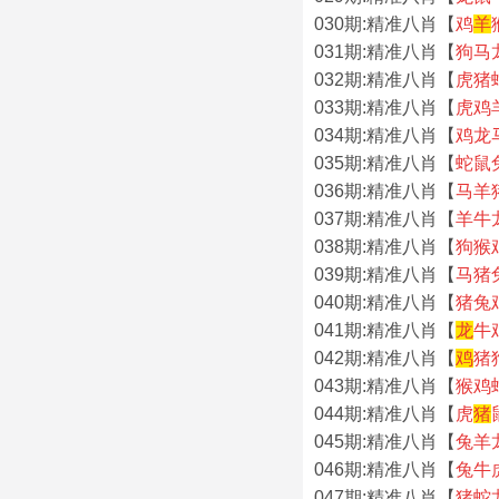
030期:精准八肖【
鸡
羊
031期:精准八肖【
狗马
032期:精准八肖【
虎猪
033期:精准八肖【
虎鸡
034期:精准八肖【
鸡龙
035期:精准八肖【
蛇鼠
036期:精准八肖【
马羊
037期:精准八肖【
羊牛
038期:精准八肖【
狗猴
039期:精准八肖【
马猪
040期:精准八肖【
猪兔
041期:精准八肖【
龙
牛
042期:精准八肖【
鸡
猪
043期:精准八肖【
猴鸡
044期:精准八肖【
虎
猪
045期:精准八肖【
兔羊
046期:精准八肖【
兔牛
047期:精准八肖【
猪蛇