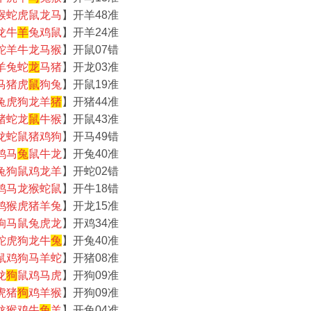
猴蛇虎鼠龙马
】开羊48准
龙牛
羊
兔鸡鼠
】开羊24准
蛇羊牛龙马猴
】开鼠07错
羊兔蛇
龙
马猪
】开龙03准
马猪虎
鼠
狗兔
】开鼠19准
兔虎狗龙羊
猪
】开猪44准
猪蛇龙
鼠
牛猴
】开鼠43准
龙蛇鼠猪鸡狗
】开马49错
鸡马
兔
鼠牛龙
】开兔40准
兔狗鼠鸡龙羊
】开蛇02错
鸡马龙猴蛇鼠
】开牛18错
鸡猴虎猪羊兔
】开龙15准
狗马鼠兔虎龙
】开鸡34准
蛇虎狗龙牛
兔
】开兔40准
鼠鸡狗马羊蛇
】开猪08准
龙
狗
鼠鸡马虎
】开狗09准
虎猪
狗
鸡羊猴
】开狗09准
龙猴鸡牛
兔
羊
】开兔04准