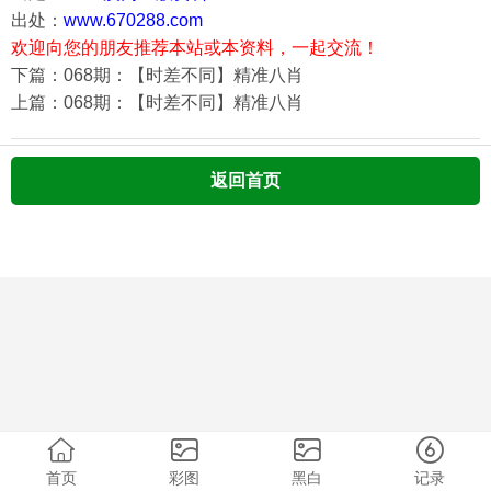
出处：
www.670288.com
欢迎向您的朋友推荐本站或本资料，一起交流！
下篇：068期：【时差不同】精准八肖
上篇：068期：【时差不同】精准八肖
返回首页
首页
彩图
黑白
记录