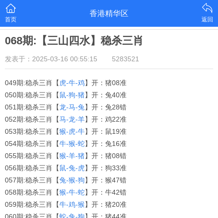
香港精华区
首页
返回
068期:【三山四水】稳杀三肖
发表于：2025-03-16 00:55:15
5283521
049期:稳杀三肖【
虎-牛-鸡
】开：猪08准
050期:稳杀三肖【
鼠-狗-猪
】开：兔40准
051期:稳杀三肖【
龙-马-兔
】开：兔28错
052期:稳杀三肖【
马-龙-羊
】开：鸡22准
053期:稳杀三肖【
猴-虎-牛
】开：鼠19准
054期:稳杀三肖【
牛-猴-蛇
】开：兔16准
055期:稳杀三肖【
猴-羊-猪
】开：猪08错
056期:稳杀三肖【
鼠-兔-虎
】开：狗33准
057期:稳杀三肖【
兔-猴-狗
】开：猴47错
058期:稳杀三肖【
猴-牛-蛇
】开：牛42错
059期:稳杀三肖【
牛-鸡-猴
】开：猪20准
060期:稳杀三肖【
蛇-兔-狗
】开：猪44准