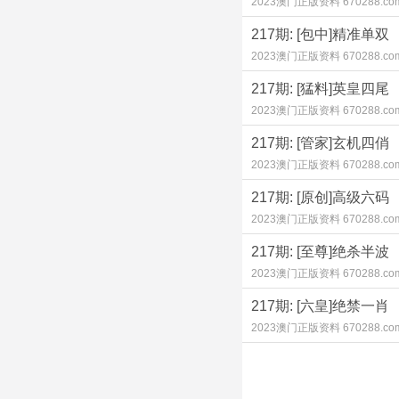
2023澳门正版资料 670288.co
217期: [包中]精准单双
2023澳门正版资料 670288.co
217期: [猛料]英皇四尾
2023澳门正版资料 670288.co
217期: [管家]玄机四俏
2023澳门正版资料 670288.co
217期: [原创]高级六码
2023澳门正版资料 670288.co
217期: [至尊]绝杀半波
2023澳门正版资料 670288.co
217期: [六皇]绝禁一肖
2023澳门正版资料 670288.co