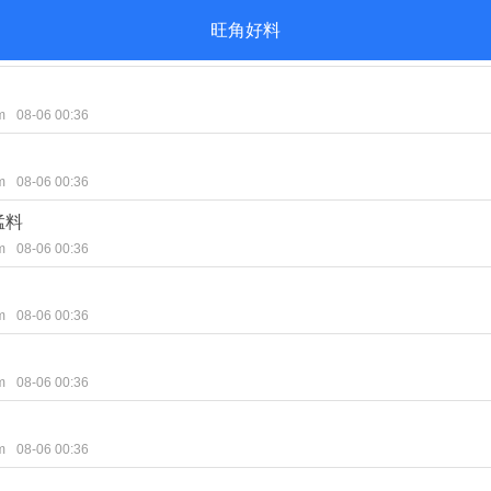
旺角好料
m
08-06 00:36
m
08-06 00:36
猛料
m
08-06 00:36
m
08-06 00:36
m
08-06 00:36
m
08-06 00:36