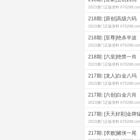
2023澳门正版资料 670288.co
218期: [原创]高级六码
2023澳门正版资料 670288.co
218期: [至尊]绝杀半波
2023澳门正版资料 670288.co
218期: [六皇]绝禁一肖
2023澳门正版资料 670288.co
217期: [龙人]白金八玛
2023澳门正版资料 670288.co
217期: [六创]白金六肖
2023澳门正版资料 670288.co
217期: [天天好彩]金牌
2023澳门正版资料 670288.co
217期: [求败]赌侠一尾