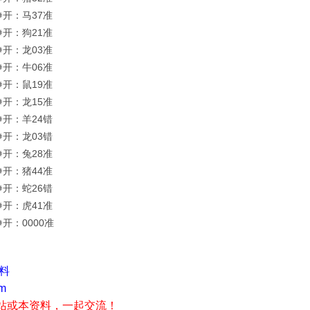
✺开：马37准
✺开：狗21准
✺开：龙03准
✺开：牛06准
✺开：鼠19准
✺开：龙15准
✺开：羊24错
✺开：龙03错
✺开：兔28准
✺开：猪44准
✺开：蛇26错
✺开：虎41准
✺开：0000准
资料
m
站或本资料，一起交流！