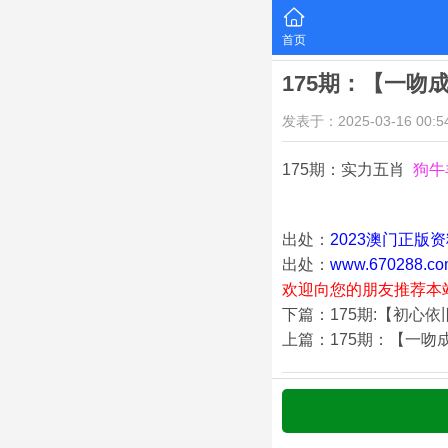
首页
175期：【一吻
发表于：2025-03-16 00:54
175期：实力五肖
狗牛
出处：
2023澳门正版
出处：
www.670288.co
欢迎向您的朋友推荐本
下篇：175期:【初心
上篇：175期：【一吻