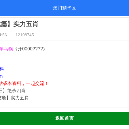
澳门精华区
成瘾】实力五肖
:56
12108745
羊马猴
《开0000????》
资料
m
站或本资料，一起交流！
依旧】绝杀四肖
成瘾】实力五肖
返回首页