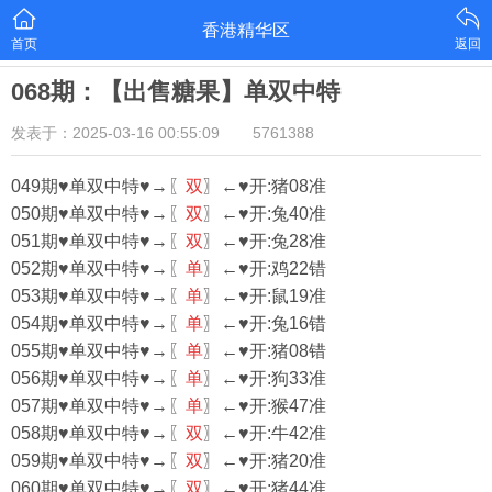
香港精华区
首页
返回
068期：【出售糖果】单双中特
发表于：2025-03-16 00:55:09
5761388
049期♥单双中特♥→〖
双
〗←♥开:猪08准
050期♥单双中特♥→〖
双
〗←♥开:兔40准
051期♥单双中特♥→〖
双
〗←♥开:兔28准
052期♥单双中特♥→〖
单
〗←♥开:鸡22错
053期♥单双中特♥→〖
单
〗←♥开:鼠19准
054期♥单双中特♥→〖
单
〗←♥开:兔16错
055期♥单双中特♥→〖
单
〗←♥开:猪08错
056期♥单双中特♥→〖
单
〗←♥开:狗33准
057期♥单双中特♥→〖
单
〗←♥开:猴47准
058期♥单双中特♥→〖
双
〗←♥开:牛42准
059期♥单双中特♥→〖
双
〗←♥开:猪20准
060期♥单双中特♥→〖
双
〗←♥开:猪44准