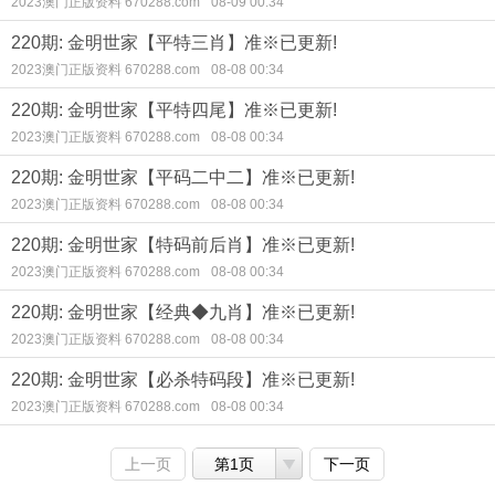
2023澳门正版资料 670288.com
08-09 00:34
220期: 金明世家【平特三肖】准※已更新!
2023澳门正版资料 670288.com
08-08 00:34
220期: 金明世家【平特四尾】准※已更新!
2023澳门正版资料 670288.com
08-08 00:34
220期: 金明世家【平码二中二】准※已更新!
2023澳门正版资料 670288.com
08-08 00:34
220期: 金明世家【特码前后肖】准※已更新!
2023澳门正版资料 670288.com
08-08 00:34
220期: 金明世家【经典◆九肖】准※已更新!
2023澳门正版资料 670288.com
08-08 00:34
220期: 金明世家【必杀特码段】准※已更新!
2023澳门正版资料 670288.com
08-08 00:34
上一页
第1页
下一页