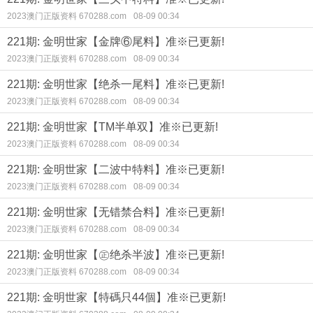
2023澳门正版资料 670288.com
08-09 00:34
221期: 金明世家【金牌⑥尾料】准※已更新!
2023澳门正版资料 670288.com
08-09 00:34
221期: 金明世家【绝杀一尾料】准※已更新!
2023澳门正版资料 670288.com
08-09 00:34
221期: 金明世家【TM半单双】准※已更新!
2023澳门正版资料 670288.com
08-09 00:34
221期: 金明世家【二波中特料】准※已更新!
2023澳门正版资料 670288.com
08-09 00:34
221期: 金明世家【无错禁合料】准※已更新!
2023澳门正版资料 670288.com
08-09 00:34
221期: 金明世家【㊣绝杀半波】准※已更新!
2023澳门正版资料 670288.com
08-09 00:34
221期: 金明世家【特碼只44個】准※已更新!